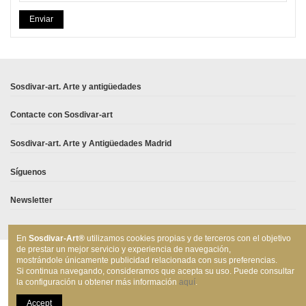
Enviar
Sosdivar-art. Arte y antigüedades
Contacte con Sosdivar-art
Sosdivar-art. Arte y Antigüedades Madrid
Síguenos
Newsletter
En
Sosdivar-Art®
utilizamos cookies propias y de terceros con el objetivo
de prestar un mejor servicio y experiencia de navegación,
mostrándole únicamente publicidad relacionada con sus preferencias.
Si continua navegando, consideramos que acepta su uso. Puede consultar
la configuración u obtener más información
aquí
.
SOSDIVAR, S.L. 2021 © Todos los derechos reservados
Accept