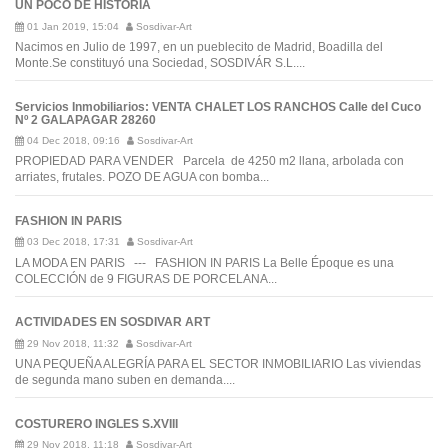
UN POCO DE HISTORIA
01 Jan 2019, 15:04
Sosdivar-Art
Nacimos en Julio de 1997, en un pueblecito de Madrid, Boadilla del
Monte.Se constituyó una Sociedad, SOSDIVÁR S.L....
Servicios Inmobiliarios: VENTA CHALET LOS RANCHOS Calle del Cuco
Nº 2 GALAPAGAR 28260
04 Dec 2018, 09:16
Sosdivar-Art
PROPIEDAD PARA VENDER Parcela de 4250 m2 llana, arbolada con
arriates, frutales. POZO DE AGUA con bomba...
FASHION IN PARIS
03 Dec 2018, 17:31
Sosdivar-Art
LA MODA EN PARIS --- FASHION IN PARIS La Belle Époque es una
COLECCIÓN de 9 FIGURAS DE PORCELANA...
ACTIVIDADES EN SOSDIVAR ART
29 Nov 2018, 11:32
Sosdivar-Art
UNA PEQUEÑA ALEGRÍA PARA EL SECTOR INMOBILIARIO Las viviendas
de segunda mano suben en demanda....
COSTURERO INGLES S.XVIII
29 Nov 2018, 11:18
Sosdivar-Art