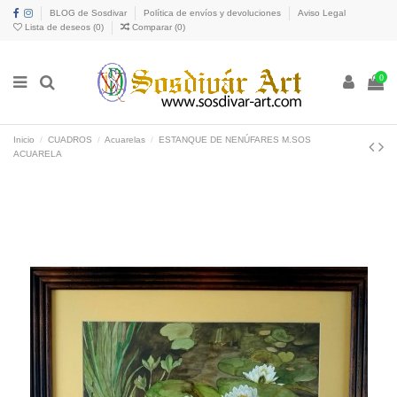
BLOG de Sosdivar
Política de envíos y devoluciones
Aviso Legal
Lista de deseos (
0
)
Comparar (
0
)
0
Inicio
CUADROS
Acuarelas
ESTANQUE DE NENÚFARES M.SOS
ACUARELA