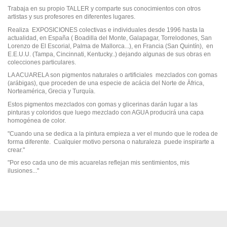
Trabaja en su propio TALLER y comparte sus conocimientos con otros
artistas y sus profesores en diferentes lugares.
Realiza EXPOSICIONES colectivas e individuales desde 1996 hasta la
actualidad, en España ( Boadilla del Monte, Galapagar, Torrelodones, San
Lorenzo de El Escorial, Palma de Mallorca...), en Francia (San Quintín), en
E.E.U.U. (Tampa, Cincinnati, Kentucky..) dejando algunas de sus obras en
colecciones particulares.
LA ACUARELA son pigmentos naturales o artificiales mezclados con gomas
(arábigas), que proceden de una especie de acácia del Norte de Äfrica,
Norteamérica, Grecia y Turquía.
Estos pigmentos mezclados con gomas y glicerinas darán lugar a las
pinturas y coloridos que luego mezclado con AGUA producirá una capa
homogénea de color.
"Cuando una se dedica a la pintura empieza a ver el mundo que le rodea de
forma diferente. Cualquier motivo persona o naturaleza puede inspirarte a
crear."
"Por eso cada uno de mis acuarelas reflejan mis sentimientos, mis
ilusiones..."
En stock
No reviews
1 Artículo