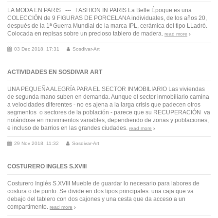
LA MODA EN PARIS --- FASHION IN PARIS La Belle Époque es una
COLECCIÓN de 9 FIGURAS DE PORCELANA individuales, de los años 20,
después de la 1ª Guerra Mundial de la marca IPL, cerámica del tipo LLadró.
Colocada en repisas sobre un precioso tablero de madera.
read more
03 Dec 2018, 17:31
Sosdivar-Art
ACTIVIDADES EN SOSDIVAR ART
UNA PEQUEÑA ALEGRÍA PARA EL SECTOR INMOBILIARIO Las viviendas
de segunda mano suben en demanda. Aunque el sector inmobiliario camina
a velocidades diferentes - no es ajena a la larga crisis que padecen otros
segmentos o sectores de la población - parece que su RECUPERACIÓN va
notándose en movimientos variables, dependiendo de zonas y poblaciones,
e incluso de barrios en las grandes ciudades.
read more
29 Nov 2018, 11:32
Sosdivar-Art
COSTURERO INGLES S.XVIII
Costurero Inglés S.XVIII Mueble de guardar lo necesario para labores de
costura o de punto. Se divide en dos tipos principales: una caja que va
debajo del tablero con dos cajones y una cesta que da acceso a un
compartimento.
read more