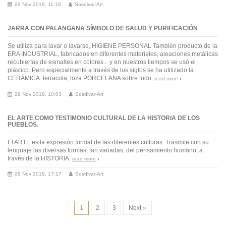
29 Nov 2018, 11:18
Sosdivar-Art
JARRA CON PALANGANA SÍMBOLO DE SALUD Y PURIFICACIÓN
Se utiliza para lavar o lavarse, HIGIENE PERSONAL También producto de la
ERA INDUSTRIAL, fabricados en diferentes materiales, aleaciones metálicas
recubiertas de esmaltes en colores... y en nuestros tiempos se usó el
plástico. Pero especialmente a través de los siglos se ha utilizado la
CERÁMICA: terracota, loza PORCELANA sobre todo.
read more
29 Nov 2018, 10:03
Sosdivar-Art
EL ARTE COMO TESTIMONIO CULTURAL DE LA HISTORIA DE LOS
PUEBLOS.
El ARTE es la expresión formal de las diferentes culturas. Trasmite con su
lenguaje las diversas formas, tan variadas, del pensamiento humano, a
través de la HISTORIA.
read more
28 Nov 2018, 17:17
Sosdivar-Art
1
2
3
Next »