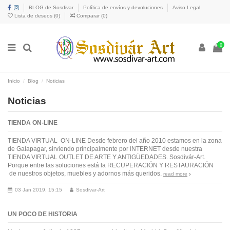
BLOG de Sosdivar
Política de envíos y devoluciones
Aviso Legal
Lista de deseos (
0
)
Comparar (
0
)
0
Inicio
Blog
Noticias
Noticias
TIENDA ON-LINE
TIENDA VIRTUAL ON-LINE Desde febrero del año 2010 estamos en la zona
de Galapagar, sirviendo principalmente por INTERNET desde nuestra
TIENDA VIRTUAL OUTLET DE ARTE Y ANTIGÜEDADES. Sosdivár-Art.
Porque entre las soluciones está la RECUPERACIÓN Y RESTAURACIÓN
de nuestros objetos, muebles y adornos más queridos.
read more
03 Jan 2019, 15:15
Sosdivar-Art
UN POCO DE HISTORIA