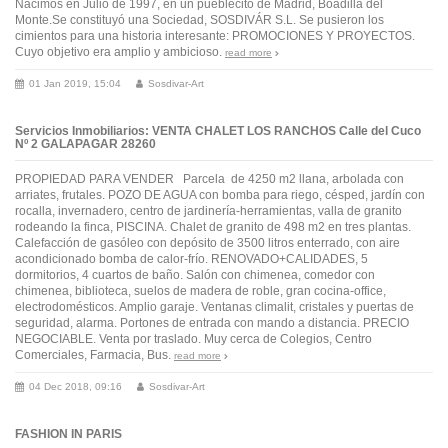
Nacimos en Julio de 1997, en un pueblecito de Madrid, Boadilla del
Monte.Se constituyó una Sociedad, SOSDIVÁR S.L. Se pusieron los
cimientos para una historia interesante: PROMOCIONES Y PROYECTOS.
Cuyo objetivo era amplio y ambicioso.
read more
01 Jan 2019, 15:04
Sosdivar-Art
Servicios Inmobiliarios: VENTA CHALET LOS RANCHOS Calle del Cuco
Nº 2 GALAPAGAR 28260
PROPIEDAD PARA VENDER Parcela de 4250 m2 llana, arbolada con
arriates, frutales. POZO DE AGUA con bomba para riego, césped, jardín con
rocalla, invernadero, centro de jardinería-herramientas, valla de granito
rodeando la finca, PISCINA. Chalet de granito de 498 m2 en tres plantas.
Calefacción de gasóleo con depósito de 3500 litros enterrado, con aire
acondicionado bomba de calor-frío. RENOVADO+CALIDADES, 5
dormitorios, 4 cuartos de baño. Salón con chimenea, comedor con
chimenea, biblioteca, suelos de madera de roble, gran cocina-office,
electrodomésticos. Amplio garaje. Ventanas climalit, cristales y puertas de
seguridad, alarma. Portones de entrada con mando a distancia. PRECIO
NEGOCIABLE. Venta por traslado. Muy cerca de Colegios, Centro
Comerciales, Farmacia, Bus.
read more
04 Dec 2018, 09:16
Sosdivar-Art
FASHION IN PARIS