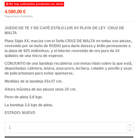
No hay suficientes productos en stock
4.580,00 €
Impuestos incluidos
JUEGO DE TE Y DE CAFÉ ESTILO LUIS XV PLATA DE LEY CRUZ DE
MALTA
Plata Siglo XX, maciza con el Sello CRUZ DE MALTA en todas sus piezas,
revestido por un baño de RODIO para darle dureza y brillo permanente a
la plata de 925 milésimas. y el interior revestido de oro puro de 24
quilates de una micra de espesor.
CONJUNTO de una bandeja recubierta con metacrilato sobre la que está,
depositadas cafetera, tetera, azucarero, lechera, colador y pocillo y asas
de policarbonato para evitar quemarse.
Medidas de la bandeja 55x37 cm.
Altura máxima de las piezas unos 25 cm.
Peso de plata 5,6 kgs.
La bandeja 2,5 kgs de plata.
ESTADO: NUEVO