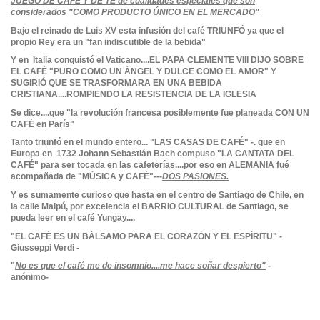
JUEGO DE CAFE Y DE TE de cualidades especiales que son
considerados "COMO PRODUCTO ÚNICO EN EL MERCADO"
Bajo el reinado de Luis XV esta infusión del café TRIUNFÓ ya que el
propio Rey era un "fan indiscutible de la bebida"
Y en Italia conquistó el Vaticano....EL PAPA CLEMENTE VIII DIJO SOBRE
EL CAFÉ "PURO COMO UN ÁNGEL Y DULCE COMO EL AMOR" Y
SUGIRIÓ QUE SE TRASFORMARA EN UNA BEBIDA
CRISTIANA....ROMPIENDO LA RESISTENCIA DE LA IGLESIA
Se dice....que "la revolución francesa posiblemente fue planeada CON UN
CAFÉ en París"
Tanto triunfó en el mundo entero... "LAS CASAS DE CAFÉ" -. que en
Europa en 1732 Johann Sebastián Bach compuso "LA CANTATA DEL
CAFÉ" para ser tocada en las cafeterías....por eso en ALEMANIA fué
acompañada de "MÚSICA y CAFÉ"---
DOS PASIONES.
Y es sumamente curioso que hasta en el centro de Santiago de Chile, en
la calle Maipú, por excelencia el BARRIO CULTURAL de Santiago, se
pueda leer en el café Yungay....
"EL CAFÉ ES UN BÁLSAMO PARA EL CORAZÓN Y EL ESPÍRITU" -
Giusseppi Verdi -
"
No es que el café me de insomnio....me hace soñar despierto"
-
anónimo-
No reviews