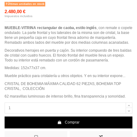
Últimas unidades en stock
2.480,00 €
Impuestos incluidos
MUEBLE-VITRINA rectangular de caoba, estilo inglés
, con remate o copete
ondulado. La parte frontal y los laterales de la misma son de cristal, la base
tiene un pequeña caja en cuyo frontal lleva adorno de marqueterí­a.
Rematado ambos lados del mueble por dos medias columnas acanaladas.
Decorativos herrajes en puerta y cajón. Su interior compuesto de tres baldas
de cristal con cuatro huecos. El fondo frontal del mueble lleva un espejo.
Todo su interior está rematado con un cordón de pasamanería.
Medidas: 152x77x37 cm.
Mueble práctico para cristalería u otros objetos. Y en su interior expone...
CRISTAL DE BOHEMIA MÁXIMA CALIDAD 62 PIEZAS, BOHEMIA TOP
CRISTAL, COLECCIÓN
62 maravillas luminosas de intenso brillo, fina transparencia y sonoridad.
Comprar