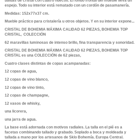
baldas de cristal con cuatro huecos. El fondo frontal del mueble lleva un
espejo. Todo su interior está rematado con un cordón de pasamanería.
Medidas: 152x77x37 cm.
Mueble práctico para cristalería u otros objetos. Y en su interior expone...
CRISTAL DE BOHEMIA MÁXIMA CALIDAD 62 PIEZAS, BOHEMIA TOP
CRISTAL, COLECCIÓN
62 maravillas luminosas de intenso brillo, fina transparencia y sonoridad.
CRISTAL DE BOHEMIA MÁXIMA CALIDAD 62 PIEZAS, BOHEMIA TOP
CRISTAL es una COLECCIÓN de 62 piezas,
Cuatro clases distintas de copas acampanadas:
12 copas de agua,
12 copas de vino blanco,
12 copas de vino tinto,
12 copas de champagne,
12 vasos de whisky,
una licorera,
una jarra de agua.
La base está adornada con motivos radiales. La talla en el pié es a
facetas combinando tallado y grabado. Soplado a boca y moldeada y
tallada a mano por los artesanos de Sklo Bohemía. Europa Central.