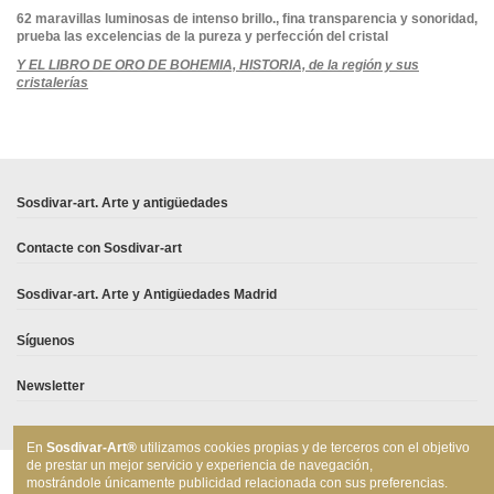
62 maravillas luminosas de intenso brillo., fina transparencia y sonoridad,
prueba las excelencias de la pureza y perfección del cristal
Y EL LIBRO DE ORO DE BOHEMIA, HISTORIA, de la región y sus
cristalerías
En stock
No reviews
1 Artículo
Sosdivar-art. Arte y antigüedades
Contacte con Sosdivar-art
Sosdivar-art. Arte y Antigüedades Madrid
Síguenos
Newsletter
En
Sosdivar-Art®
utilizamos cookies propias y de terceros con el objetivo
de prestar un mejor servicio y experiencia de navegación,
mostrándole únicamente publicidad relacionada con sus preferencias.