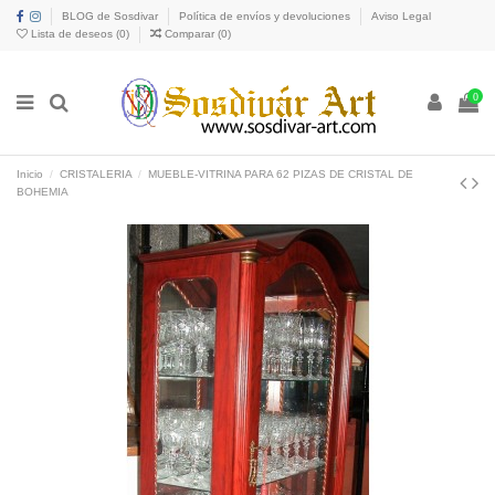
BLOG de Sosdivar
Política de envíos y devoluciones
Aviso Legal
Lista de deseos (
0
)
Comparar (
0
)
0
Inicio
CRISTALERIA
MUEBLE-VITRINA PARA 62 PIZAS DE CRISTAL DE
BOHEMIA