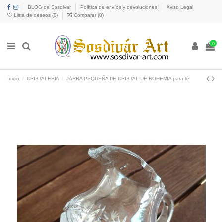
BLOG de Sosdivar
Política de envíos y devoluciones
Aviso Legal
Lista de deseos (
0
)
Comparar (
0
)
0
Inicio
CRISTALERIA
JARRA PEQUEÑA DE CRISTAL DE BOHEMIA para té