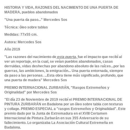
HISTORIA Y VIDA, RAZONES DEL NACIMIENTO DE UNA PUERTA DE
MADERA, pueblos abandonados
"Una puerta da paso..." Mercedes Sos
Técnica: óleo sobre tablas
Medidas: 77x55 cm.
Autora: Mercedes Sos
Año 2019
"Las razones del nacimiento de
esta puerta,
fue el impacto que recibí al
ver un reportaje, en la cual, se veían pueblos abandonados, casas
derruidas, vidas deshechas por abandono absoluto de las raíces...por las
guerras, las ambiciones, la emigración... Una puerta entornada, siempre
da paso a las personas. ...Esta obra tiene más significado, profundo, que
una puerta de madera" Mercedes Sos
PREMIO INTERNACIONAL ZURBARÁN, "Rasgos Extremeños y
Originalidad" por Mercedes Sos
"El día 23 de Noviembre de 2019 recibí el PREMIO INTERNACIONAL DE
PINTURA ZURBARÁN en Badalona por un óleo sobre tabla con texturas
y collage. PREMIO ESPECIAL a "rasgos Extremeños y Originalidad". Este
premio dado por la Junta de Extremadura en el XVIII Certamen
Internacional de Pintura Zurbarán en sus 355 Aniversario de su
fallecimiento. Lo organizaba La Asociación Cultural Extremeña en
Badalona.