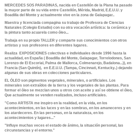
MERCEDES SOS PARADINAS, nacida en Castellón de la Plana ha pasado
la mayor parte de su vida entre Castellón, Mérida, Madrid, E.E.U.U. y
Boadilla del Monte y actualmente vive en la zona de Galapagar..
Maestra y licenciada compagina su trabajo de Profesora de Ciencias
Naturales (Colegio Estudio) con su otra vocación artística: la cerámica y
la pintura tanto acuarela como óleo...
Trabaja en su propio TALLER y comparte sus conocimientos con otros
artistas y sus profesores en diferentes lugares.
Realiza EXPOSICIONES colectivas e individuales desde 1996 hasta la
actualidad, en España ( Boadilla del Monte, Galapagar, Torrelodones, San
Lorenzo de El Escorial, Palma de Mallorca, Colmenarejo, Badalona...)), en
Francia (San Quintín), en E.E.U.U. (Tampa, Cincinnati, Kentucky..) dejando
algunas de sus obras en colecciones particulares.
EL ÓLEO son pigmentos vegetales, minerales, o artificiales. Los
minerales son extraídos de la tierra y los vegetales de las plantas. Para
formar el óleo se mezclan unos u otros con aceite y así se obtiene el óleo,
Que actualmente se venden realizados, incluso artificiales.
"Como ARTISTA me inspiro en la realidad, en la vida, en los
acontecimientos, en las luces y en las sombras, en los amaneceres y en
los atardeceres. En las personas, en la naturaleza, en los
acontecimientos y lugares..."
"Influye muchas veces el estado de ánimo, la situación personal, las
circunstancias y el entorno."