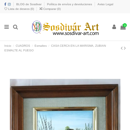
BLOG de Sosdivar
Política de envíos y devoluciones
Aviso Legal
Lista de deseos (
0
)
Comparar (
0
)
0
Inicio
CUADROS
Esmaltes
CASA CERCA EN LA MARISMA, ZUBIAN
ESMALTE AL FUEGO