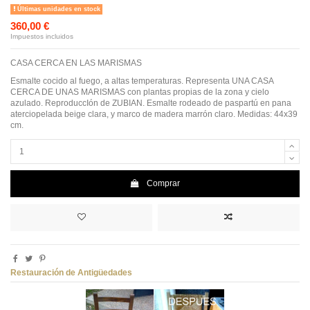
Últimas unidades en stock
360,00 €
Impuestos incluidos
CASA CERCA EN LAS MARISMAS
Esmalte cocido al fuego, a altas temperaturas. Representa UNA CASA
CERCA DE UNAS MARISMAS con plantas propias de la zona y cielo
azulado. ReproduccIón de ZUBIAN. Esmalte rodeado de paspartú en pana
aterciopelada beige clara, y marco de madera marrón claro. Medidas: 44x39
cm.
Comprar
Restauración de Antigüedades