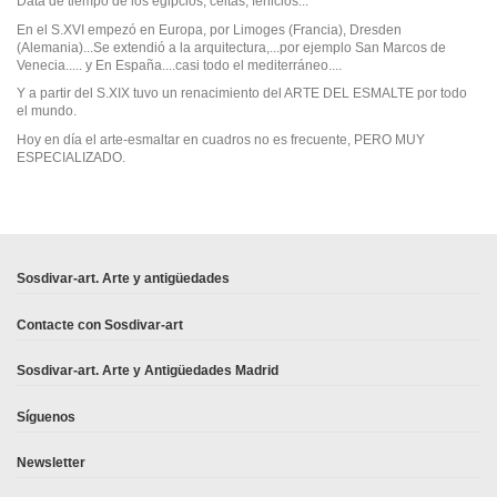
Data de tiempo de los egipcios, celtas, fenicios...
En el S.XVI empezó en Europa, por Limoges (Francia), Dresden
(Alemania)...Se extendió a la arquitectura,...por ejemplo San Marcos de
Venecia..... y En España....casi todo el mediterráneo....
Y a partir del S.XIX tuvo un renacimiento del ARTE DEL ESMALTE por todo
el mundo.
Hoy en día el arte-esmaltar en cuadros no es frecuente, PERO MUY
ESPECIALIZADO.
En stock
No reviews
1 Artículo
Sosdivar-art. Arte y antigüedades
Contacte con Sosdivar-art
Sosdivar-art. Arte y Antigüedades Madrid
Síguenos
Newsletter