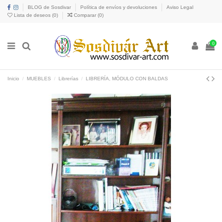
BLOG de Sosdivar
Política de envíos y devoluciones
Aviso Legal
Lista de deseos (
0
)
Comparar (
0
)
0
Inicio
MUEBLES
Librerías
LIBRERÍA, MÓDULO CON BALDAS