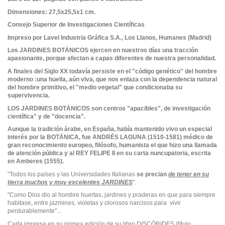
Dimensiones: 27,5x25,5x1 cm.
Consejo Superior de Investigaciones Científicas
Impreso por Lavel Industria Gráfica S.A., Los Llanos, Humanes (Madrid)
Los JARDINES BOTÁNICOS ejercen en nuestros días una tracción
apasionante, porque afectan a capas diferentes de nuestra personalidad.
A finales del Siglo XX todavía persiste en el "código genético" del hombre
moderno :una huella, aún viva, que nos enlaza con la dependencia natural
del hombre primitivo, el "medio vegetal" que condicionaba su
supervivencia.
LOS JARDINES BOTÁNICOS son centros "apacibles", de investigación
científica" y de "docencia".
Aunque la tradición árabe, en España, había mantenido vivo un especial
interés por la BOTÁNICA, fue ANDRÉS LAGUNA (1510-1581) médico de
gran reconocimiento europeo, filósofo, humanista el que hizo una llamada
de atención pública y al REY FELIPE II en su carta nuncupatoria, escrita
en Amberes (1555).
"Todos los países y las Universidades Italianas
se precian
de tener en su
tierra muchos y muy excelentes JARDINES
".
"Como Dios dio al hombre huertas, jardines y praderas en que para siempre
habitase, entre jazmines, violetas y olorosos narcisos para vivir
perdurablemente"...
Carta impresa en su primea edición de su libro DISCÓRIDES (título