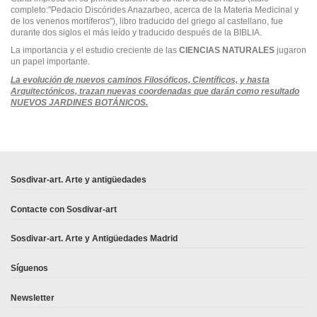
completo:"Pedacio Discórides Anazarbeo, acerca de la Materia Medicinal y
de los venenos mortíferos"), libro traducido del griego al castellano, fue
durante dos siglos el más leído y traducido después de la BIBLIA.
La importancia y el estudio creciente de las
CIENCIAS NATURALES
jugaron
un papel importante.
La evolución de nuevos caminos Filosóficos, Científicos, y hasta
Arquitectónicos, trazan nuevas coordenadas que darán como resultado
NUEVOS JARDINES BOTÁNICOS.
En stock
No reviews
1 Artículo
Sosdivar-art. Arte y antigüedades
Contacte con Sosdivar-art
Sosdivar-art. Arte y Antigüedades Madrid
Síguenos
Newsletter