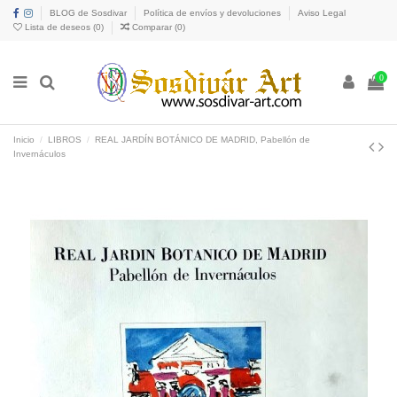
BLOG de Sosdivar
Política de envíos y devoluciones
Aviso Legal
Lista de deseos (
0
)
Comparar (
0
)
0
Inicio
LIBROS
REAL JARDÍN BOTÁNICO DE MADRID, Pabellón de
Invernáculos