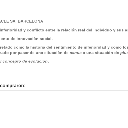
IRACLE SA. BARCELONA
ferioridad y conflicto entre la relación real del individuo y sus a
nto de innovación social:
tado como la historia del sentimiento de inferioridad y como los 
zado por pasar de una situación de
minus
a una situación d
e plu
el concepto de evolución
.
n compraron: