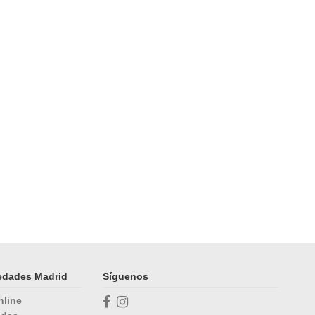
üedades Madrid
Síguenos
nline