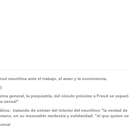
d neurótica ante el trabajo, el amor y la convivencia,
)
ina general, la psiquiatría, del círculo próximo a Freud se separ
ma sexual"
ática: tratando de extraer del interior del neurótico "la verdad d
mano, en su inexorable modestia y solidaridad: "el que quiere ser
ternal