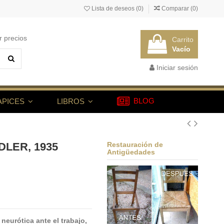
Lista de deseos (
0
)
Comparar (
0
)
r precios
Carrito
Vacío
Iniciar sesión
BLOG
APICES
LIBROS
DLER, 1935
Restauración de
Antigüedades
eurótica ante el trabajo,