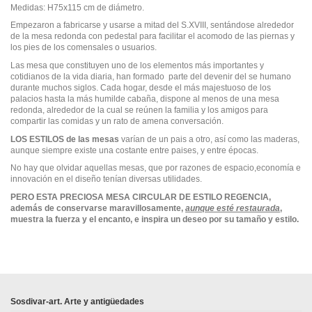
Medidas: H75x115 cm de diámetro.
Empezaron a fabricarse y usarse a mitad del S.XVIII, sentándose alrededor
de la mesa redonda con pedestal para facilitar el acomodo de las piernas y
los pies de los comensales o usuarios.
Las mesa que constituyen uno de los elementos más importantes y
cotidianos de la vida diaria, han formado parte del devenir del se humano
durante muchos siglos. Cada hogar, desde el más majestuoso de los
palacios hasta la más humilde cabaña, dispone al menos de una mesa
redonda, alrededor de la cual se reúnen la familia y los amigos para
compartir las comidas y un rato de amena conversación.
LOS ESTILOS de las mesas
varían de un pais a otro, así como las maderas,
aunque siempre existe una costante entre paises, y entre épocas.
No hay que olvidar aquellas mesas, que por razones de espacio,economía e
innovación en el diseño tenían diversas utilidades.
PERO ESTA PRECIOSA MESA CIRCULAR DE ESTILO REGENCIA,
además de conservarse maravillosamente,
aunque esté restaurada
,
muestra la fuerza y el encanto, e inspira un deseo por su tamaño y estilo.
En stock
No reviews
1 Artículo
Sosdivar-art. Arte y antigüedades