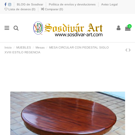
BLOG de Sosdivar
Política de envíos y devoluciones
Aviso Legal
Lista de deseos (
0
)
Comparar (
0
)
0
Inicio
MUEBLES
Mesas
MESA CIRCULAR CON PEDESTAL SIGLO
XVIII ESTILO REGENCIA