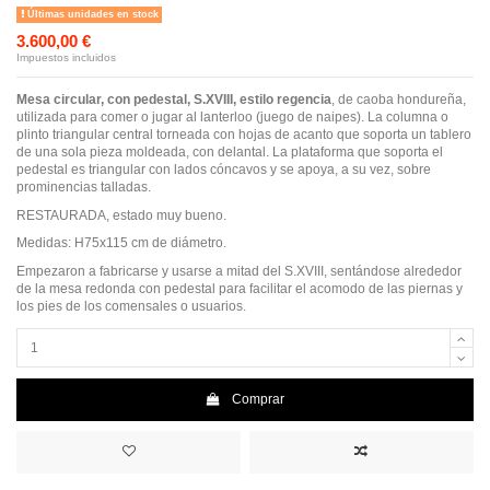
Últimas unidades en stock
3.600,00 €
Impuestos incluidos
Mesa circular, con pedestal, S.XVIII, estilo regencia
, de caoba hondureña,
utilizada para comer o jugar al lanterloo (juego de naipes). La columna o
plinto triangular central torneada con hojas de acanto que soporta un tablero
de una sola pieza moldeada, con delantal. La plataforma que soporta el
pedestal es triangular con lados cóncavos y se apoya, a su vez, sobre
prominencias talladas.
RESTAURADA, estado muy bueno.
Medidas: H75x115 cm de diámetro.
Empezaron a fabricarse y usarse a mitad del S.XVIII, sentándose alrededor
de la mesa redonda con pedestal para facilitar el acomodo de las piernas y
los pies de los comensales o usuarios.
Comprar