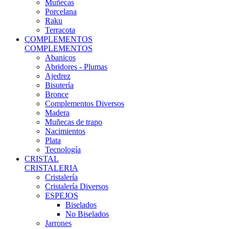
Muñecas
Porcelana
Raku
Terracota
COMPLEMENTOS
COMPLEMENTOS
Abanicos
Abridores - Plumas
Ajedrez
Bisutería
Bronce
Complementos Diversos
Madera
Muñecas de trapo
Nacimientos
Plata
Tecnología
CRISTAL
CRISTALERIA
Cristalería
Cristalería Diversos
ESPEJOS
Biselados
No Biselados
Jarrones