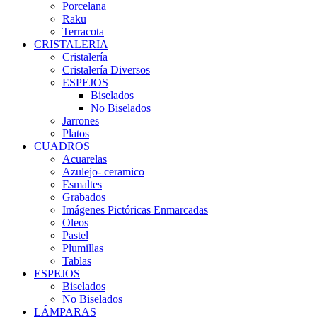
Porcelana
Raku
Terracota
CRISTALERIA
Cristalería
Cristalería Diversos
ESPEJOS
Biselados
No Biselados
Jarrones
Platos
CUADROS
Acuarelas
Azulejo- ceramico
Esmaltes
Grabados
Imágenes Pictóricas Enmarcadas
Oleos
Pastel
Plumillas
Tablas
ESPEJOS
Biselados
No Biselados
LÁMPARAS