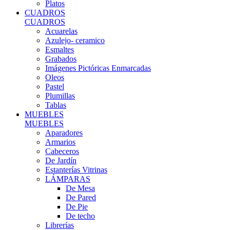
Platos
CUADROS
CUADROS
Acuarelas
Azulejo- ceramico
Esmaltes
Grabados
Imágenes Pictóricas Enmarcadas
Oleos
Pastel
Plumillas
Tablas
MUEBLES
MUEBLES
Aparadores
Armarios
Cabeceros
De Jardín
Estanterías Vitrinas
LÁMPARAS
De Mesa
De Pared
De Pie
De techo
Librerías