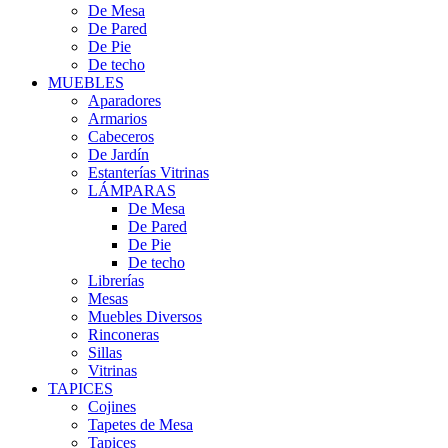
De Mesa
De Pared
De Pie
De techo
MUEBLES
Aparadores
Armarios
Cabeceros
De Jardín
Estanterías Vitrinas
LÁMPARAS
De Mesa
De Pared
De Pie
De techo
Librerías
Mesas
Muebles Diversos
Rinconeras
Sillas
Vitrinas
TAPICES
Cojines
Tapetes de Mesa
Tapices