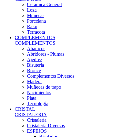
Ceramica General
Loza
Muñecas
Porcelana
Raku
Terracota
COMPLEMENTOS
COMPLEMENTOS
Abanicos
Abridores - Plumas
Ajedrez
Bisutería
Bronce
Complementos Diversos
Madera
Muñecas de trapo
Nacimientos
Plata
Tecnología
CRISTAL
CRISTALERIA
Cristalería
Cristalería Diversos
ESPEJOS
Biselados