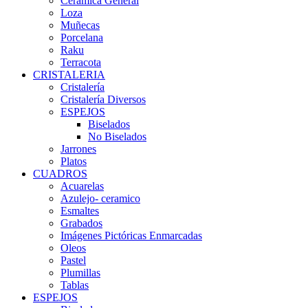
Ceramica General
Loza
Muñecas
Porcelana
Raku
Terracota
CRISTALERIA
Cristalería
Cristalería Diversos
ESPEJOS
Biselados
No Biselados
Jarrones
Platos
CUADROS
Acuarelas
Azulejo- ceramico
Esmaltes
Grabados
Imágenes Pictóricas Enmarcadas
Oleos
Pastel
Plumillas
Tablas
ESPEJOS