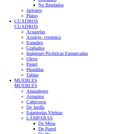
No Biselados
Jarrones
Platos
CUADROS
CUADROS
Acuarelas
Azulejo- ceramico
Esmaltes
Grabados
Imágenes Pictóricas Enmarcadas
Oleos
Pastel
Plumillas
Tablas
MUEBLES
MUEBLES
Aparadores
Armarios
Cabeceros
De Jardín
Estanterías Vitrinas
LÁMPARAS
De Mesa
De Pared