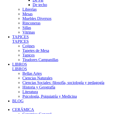
De Pie
De techo
Librerías
Mesas
Muebles Diversos
Rinconeras
Sillas
Vitrinas
TAPICES
TAPICES
Cojines
Tapetes de Mesa
Tapices
Tiradores Campanillas
LIBROS
LIBROS
Bellas Artes
Ciencias Naturales
Ciencias Sociales: filosofía, sociología y pedagogía
Historia y Geografía
Literatura
Psicología, Psiquiatría y Medicina
BLOG
CERÁMICA