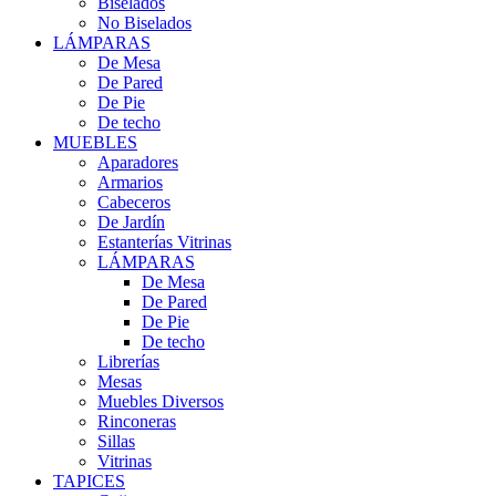
Biselados
No Biselados
LÁMPARAS
De Mesa
De Pared
De Pie
De techo
MUEBLES
Aparadores
Armarios
Cabeceros
De Jardín
Estanterías Vitrinas
LÁMPARAS
De Mesa
De Pared
De Pie
De techo
Librerías
Mesas
Muebles Diversos
Rinconeras
Sillas
Vitrinas
TAPICES