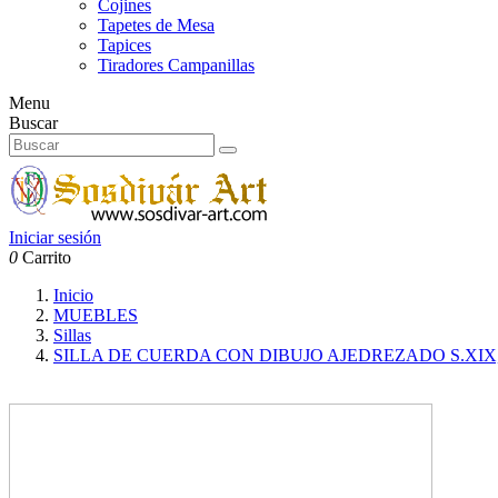
Cojines
Tapetes de Mesa
Tapices
Tiradores Campanillas
Menu
Buscar
Iniciar sesión
0
Carrito
Inicio
MUEBLES
Sillas
SILLA DE CUERDA CON DIBUJO AJEDREZADO S.XI