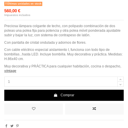
Últimas unidades en stock
560,00 €
Impuestos incluidos
Preciosa lámpara colgante de techo, con polipasto combinación de dos
poleas una polea fija para potencia y otra polea móvil ponderada ajustable
subir y bajar la luz, con sistema de contrapeso de latón.
Con pantalla de cristal ondulada y adornos de flores.
Con cable eléctrico especial aislamiento I, funciona con todo tipo de
bombillas...hasta LED. Incluye bombilla. Muy decorativa y práctica. Medidas:
H.86x40 cm.
Muy decorativa y PRÁCTICA para cualquier habitación, cocina o despacho,
vintage
Comprar