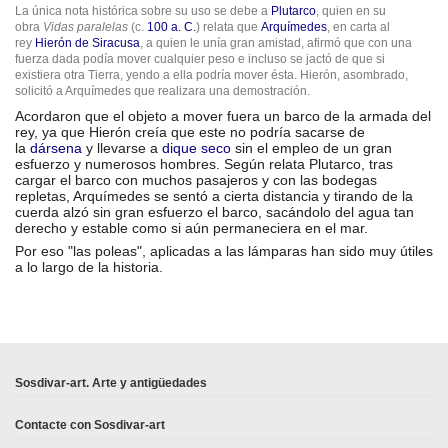
La única nota histórica sobre su uso se debe a
Plutarco
, quien en su
obra
Vidas paralelas
(c.
100 a. C.
) relata que
Arquímedes
, en carta al
rey
Hierón de Siracusa
, a quien le unía gran amistad, afirmó que con una
fuerza dada podía mover cualquier peso e incluso se jactó de que si
existiera otra Tierra, yendo a ella podría mover ésta. Hierón, asombrado,
solicitó a Arquímedes que realizara una demostración.
Acordaron que el objeto a mover fuera un barco de la armada del
rey, ya que Hierón creía que este no podría sacarse de
la
dársena
y llevarse a
dique seco
sin el empleo de un gran
esfuerzo y numerosos hombres. Según relata Plutarco, tras
cargar el barco con muchos pasajeros y con las bodegas
repletas, Arquímedes se sentó a cierta distancia y tirando de la
cuerda alzó sin gran esfuerzo el barco, sacándolo del agua tan
derecho y estable como si aún permaneciera en el mar.​
Por eso "las poleas", aplicadas a las lámparas han sido muy útiles
a lo largo de la historia.
En stock
No reviews
1 Artículo
Sosdivar-art. Arte y antigüedades
Contacte con Sosdivar-art