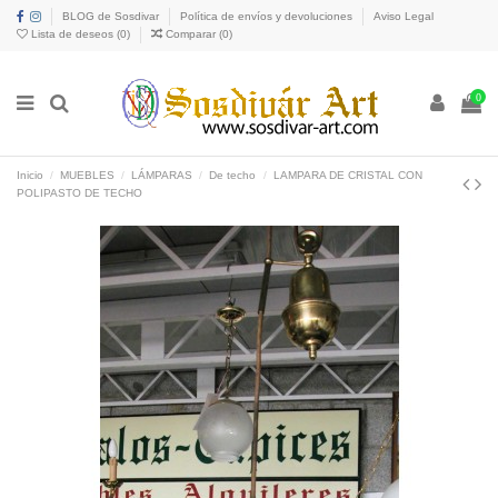
BLOG de Sosdivar
Política de envíos y devoluciones
Aviso Legal
Lista de deseos (
0
)
Comparar (
0
)
0
Inicio
MUEBLES
LÁMPARAS
De techo
LAMPARA DE CRISTAL CON
POLIPASTO DE TECHO