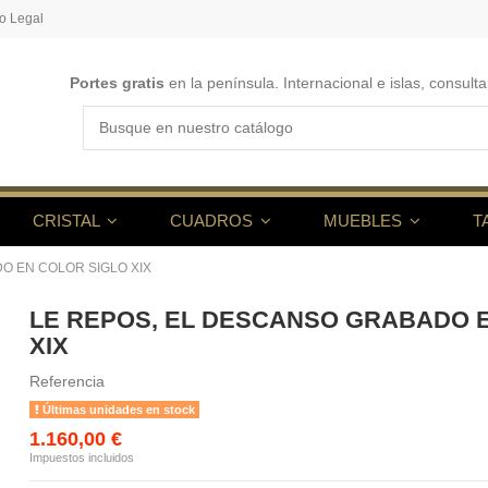
o Legal
Portes gratis
en la península. Internacional e islas, consulta
CRISTAL
CUADROS
MUEBLES
T
O EN COLOR SIGLO XIX
LE REPOS, EL DESCANSO GRABADO 
XIX
Referencia
Últimas unidades en stock
1.160,00 €
Impuestos incluidos