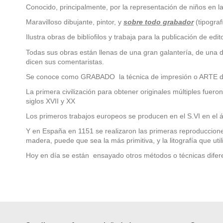
Conocido, principalmente, por la representación de niños en la
Maravilloso dibujante, pintor, y
sobre todo grabador
(tipograf
Ilustra obras de biblíofilos y trabaja para la publicación de ed
Todas sus obras están llenas de una gran galantería, de una d
dicen sus comentaristas.
Se conoce como GRABADO la técnica de impresión o ARTE de G
La primera civilización para obtener originales múltiples fue
siglos XVII y XX
Los primeros trabajos europeos se producen en el S.VI en el ám
Y en España en 1151 se realizaron las primeras reproducciones 
madera, puede que sea la más primitiva, y la litografía que util
Hoy en día se están ensayado otros métodos o técnicas difere
En stock
No reviews
1 Artículo