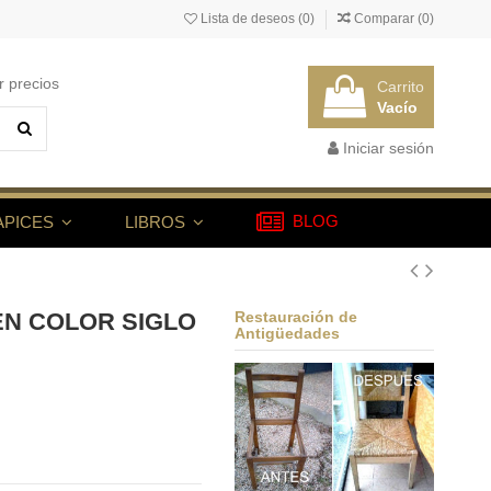
Lista de deseos (
0
)
Comparar (
0
)
r precios
Carrito
Vacío
Iniciar sesión
BLOG
APICES
LIBROS
EN COLOR SIGLO
Restauración de
Antigüedades