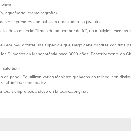
 playa.
ía, aguafuerte, cromolitografía)
itores e impresores que publican obras sobre la juventud.
elicadeza especial "llenas de un hombre de fe", en múltiples escenas 
RABAR o tratar una superficie que luego debe cubrirse con tinta pa
ron los Sumerios en Mesopotámia hace 3000 años, Posteriormente en Chin
bito textil
en papel. Se utilizan varias técnicas: grabados en relieve con distintas
iza el linóleo como matriz.
ntes, siempre basándose en la técnica original.