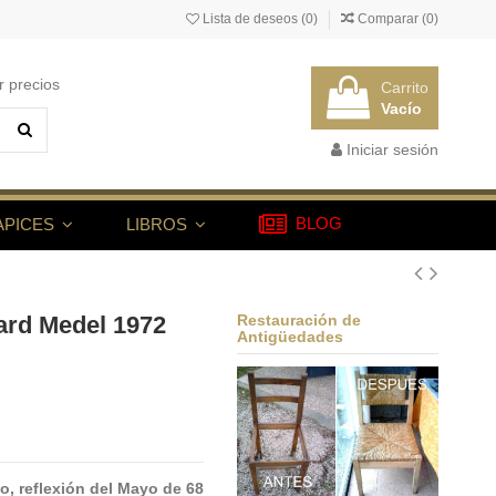
Lista de deseos (
0
)
Comparar (
0
)
r precios
Carrito
Vacío
Iniciar sesión
BLOG
APICES
LIBROS
rd Medel 1972
Restauración de
Antigüedades
, reflexión del Mayo de 68