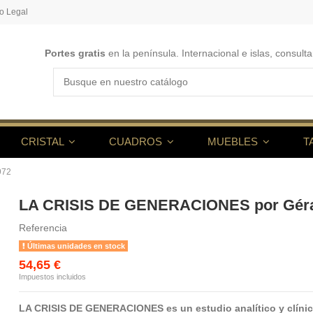
o Legal
Portes gratis
en la península. Internacional e islas, consulta
CRISTAL
CUADROS
MUEBLES
T
972
LA CRISIS DE GENERACIONES por Géra
Referencia
Últimas unidades en stock
54,65 €
Impuestos incluidos
LA CRISIS DE GENERACIONES es un estudio analítico y clínico