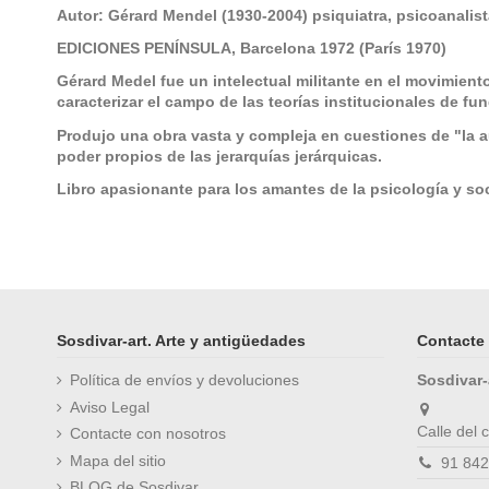
Autor: Gérard Mendel (1930-2004) psiquiatra, psicoanalis
EDICIONES PENÍNSULA, Barcelona 1972 (París 1970)
Gérard Medel fue un intelectual militante en el movimiento
caracterizar el campo de las teorías institucionales de f
Produjo una obra vasta y compleja en cuestiones de "la au
poder propios de las jerarquías jerárquicas.
Libro apasionante para los amantes de la psicología y so
En stock
No reviews
1 Artículo
Sosdivar-art. Arte y antigüedades
Contacte 
Política de envíos y devoluciones
Sosdivar-
Aviso Legal
Calle del
Contacte con nosotros
Mapa del sitio
91 842
BLOG de Sosdivar