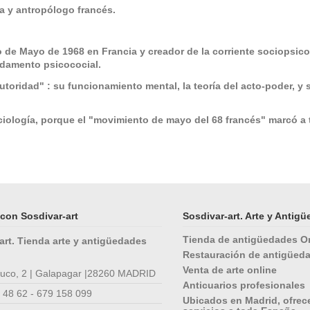
ta y antropólogo francés.
 de Mayo de 1968 en Francia y creador de la corriente sociopsicoan
undamento psicococial.
toridad" : su funcionamiento mental, la teoría del acto-poder, y 
ciología, porque el "movimiento de mayo del 68 francés" marcó a
con Sosdivar-art
Sosdivar-art. Arte y Antig
Tienda de antigüedades O
art. Tienda arte y antigüedades
Restauración de antigüed
Venta de arte online
 cuco, 2 | Galapagar |28260 MADRID
Anticuarios profesionales
 48 62 - 679 158 099
Ubicados en Madrid, ofre