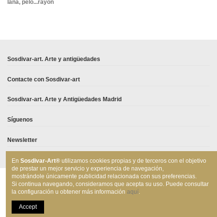
lana, pelo...rayón
En stock
No reviews
1 Artículo
Sosdivar-art. Arte y antigüedades
Contacte con Sosdivar-art
Sosdivar-art. Arte y Antigüedades Madrid
Síguenos
Newsletter
En
Sosdivar-Art®
utilizamos cookies propias y de terceros con el objetivo
de prestar un mejor servicio y experiencia de navegación,
mostrándole únicamente publicidad relacionada con sus preferencias.
Si continua navegando, consideramos que acepta su uso. Puede consultar
la configuración u obtener más información
aquí
.
SOSDIVAR, S.L. 2021 © Todos los derechos reservados
Accept