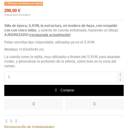
Últimas unidades en stock
290,00 €
Impuestos incluidos
Silla de época, S.XVIII, la estructura, en madera de haya, con respaldo
con con cinco tallas
, y asiento de cuerda entramada, haciendo un dibujo
AJEDREZADO (
restaurada actualmente
)
Patas sencillas tipo chipendalle, utilizadas ya en el S.XVIII.
Medidas: H.93x40x40 cm.
La cuerda como la rejilla, muy utilizadas a finales del S.XVIII, para abaratar
costes, y generalizar la profusión de la sillería, sobre todo en la zona del
campo.
Comprar
Restauración de Antigüedades