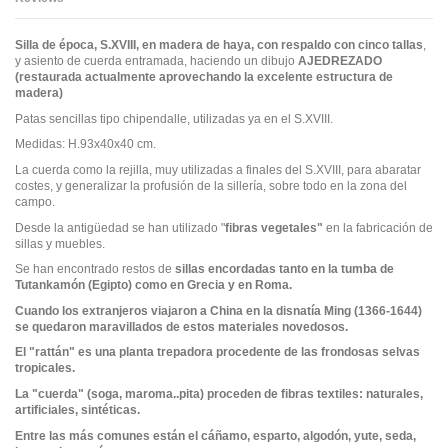
Silla de época, S.XVIII, en madera de haya, con respaldo con cinco tallas
,
y asiento de cuerda entramada, haciendo un dibujo
AJEDREZADO
(restaurada actualmente aprovechando la excelente estructura de
madera)
Patas sencillas tipo chipendalle, utilizadas ya en el S.XVIII.
Medidas: H.93x40x40 cm.
La cuerda como la rejilla, muy utilizadas a finales del S.XVIII, para abaratar
costes, y generalizar la profusión de la sillería, sobre todo en la zona del
campo.
Desde la antigüedad se han utilizado "
fibras vegetales"
en la fabricación de
sillas y muebles.
Se han encontrado restos de
sillas encordadas tanto en la tumba de
Tutankamón (Egipto) como en Grecia y en Roma.
Cuando los extranjeros viajaron a China en la disnatía Ming (1366-1644)
se quedaron maravillados de estos materiales novedosos.
El "rattán" es una planta trepadora procedente de las frondosas selvas
tropicales.
La "cuerda" (soga, maroma..pita) proceden de fibras textiles: naturales,
artificiales, sintéticas.
Entre las más comunes están el cáñamo, esparto, algodón, yute, seda,