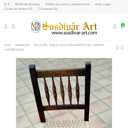
BLOG de Sosdivar
Política de envíos y devoluciones
Aviso Legal
Lista de deseos (
0
)
Comparar (
0
)
0
Inicio
MUEBLES
SILLA DEL SIGLO XVIII CON ASIENTO DE CUERDA
AJEDREZADO