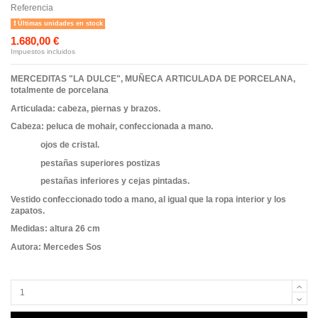
Referencia
Últimas unidades en stock
1.680,00 €
Impuestos incluidos
MERCEDITAS "LA DULCE", MUÑECA ARTICULADA DE PORCELANA,
totalmente de porcelana
Articulada: cabeza, piernas y brazos.
Cabeza: peluca de mohair, confeccionada a mano.
ojos de cristal.
pestañas superiores postizas
pestañas inferiores y cejas pintadas.
Vestido confeccionado todo a mano, al igual que la ropa interior y los
zapatos.
Medidas: altura 26 cm
Autora: Mercedes Sos