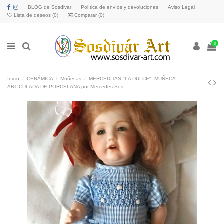
BLOG de Sosdivar
Política de envíos y devoluciones
Aviso Legal
Lista de deseos (
0
)
Comparar (
0
)
0
Inicio
CERÁMICA
Muñecas
MERCEDITAS "LA DULCE", MUÑECA
ARTICULADA DE PORCELANA por Mercedes Sos