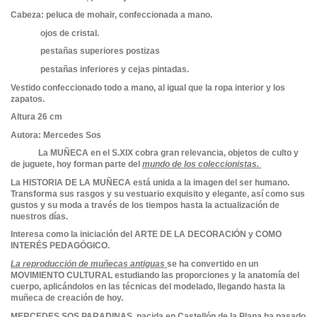
Cabeza: peluca de mohair, confeccionada a mano.
ojos de cristal.
pestañas superiores postizas
pestañas inferiores y cejas pintadas.
Vestido confeccionado todo a mano, al igual que la ropa interior y los
zapatos.
Altura 26 cm
Autora: Mercedes Sos
La MUÑECA en el S.XIX cobra gran relevancia, objetos de culto y
de juguete, hoy forman parte del
mundo de los coleccionistas.
La HISTORIA DE LA MUÑECA está unida a la imagen del ser humano.
Transforma sus rasgos y su vestuario exquisito y elegante, así como sus
gustos y su moda a través de los tiempos hasta la actualización de
nuestros días.
Interesa como la iniciación del ARTE DE LA DECORACIÓN y COMO
INTERÉS PEDAGÓGICO.
La reproducción de muñecas antiguas
se ha convertido en un
MOVIMIENTO CULTURAL estudiando las proporciones y la anatomía del
cuerpo, aplicándolos en las técnicas del modelado, llegando hasta la
muñeca de creación de hoy.
MERCEDES SOS PARADINAS, nacida en Castellón de la Plana ha pasado