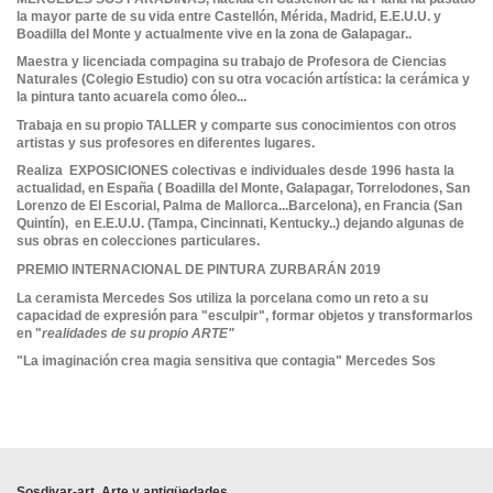
la mayor parte de su vida entre Castellón, Mérida, Madrid, E.E.U.U. y
Boadilla del Monte y actualmente vive en la zona de Galapagar..
Maestra y licenciada compagina su trabajo de Profesora de Ciencias
Naturales (Colegio Estudio) con su otra vocación artística: la cerámica y
la pintura tanto acuarela como óleo...
Trabaja en su propio TALLER y comparte sus conocimientos con otros
artistas y sus profesores en diferentes lugares.
Realiza EXPOSICIONES colectivas e individuales desde 1996 hasta la
actualidad, en España ( Boadilla del Monte, Galapagar, Torrelodones, San
Lorenzo de El Escorial, Palma de Mallorca...Barcelona), en Francia (San
Quintín), en E.E.U.U. (Tampa, Cincinnati, Kentucky..) dejando algunas de
sus obras en colecciones particulares.
PREMIO INTERNACIONAL DE PINTURA ZURBARÁN 2019
La ceramista Mercedes Sos utiliza la porcelana como un reto a su
capacidad de expresión para "esculpir", formar objetos y transformarlos
en "
re
alidades de
su
propio ARTE"
"La imaginación crea magia sensitiva que contagia" Mercedes Sos
En stock
No reviews
1 Artículo
Sosdivar-art. Arte y antigüedades