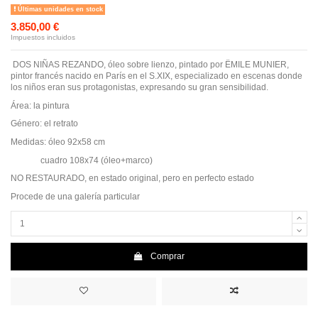
Últimas unidades en stock
3.850,00 €
Impuestos incluidos
DOS NIÑAS REZANDO, óleo sobre lienzo, pintado por ËMILE MUNIER,
pintor francés nacido en París en el S.XIX, especializado en escenas donde
los niños eran sus protagonistas, expresando su gran sensibilidad.
Área: la pintura
Género: el retrato
Medidas: óleo 92x58 cm
cuadro 108x74 (óleo+marco)
NO RESTAURADO, en estado original, pero en perfecto estado
Procede de una galería particular
Comprar