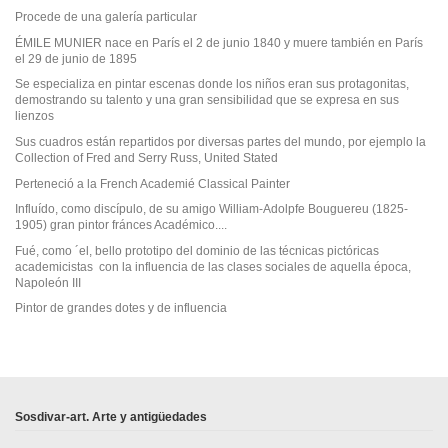
Procede de una galería particular
ÉMILE MUNIER nace en París el 2 de junio 1840 y muere también en París
el 29 de junio de 1895
Se especializa en pintar escenas donde los niños eran sus protagonitas,
demostrando su talento y una gran sensibilidad que se expresa en sus
lienzos
Sus cuadros están repartidos por diversas partes del mundo, por ejemplo la
Collection of Fred and Serry Russ, United Stated
Perteneció a la French Academié Classical Painter
Influído, como discípulo, de su amigo William-Adolpfe Bouguereu (1825-
1905) gran pintor fránces Académico....
Fué, como ´el, bello prototipo del dominio de las técnicas pictóricas
academicistas con la influencia de las clases sociales de aquella época,
Napoleón III
Pintor de grandes dotes y de influencia
En stock
No reviews
1 Artículo
Sosdivar-art. Arte y antigüedades