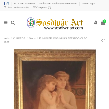
BLOG de Sosdivar
Política de envíos y devoluciones
Aviso Legal
Lista de deseos (
0
)
Comparar (
0
)
0
Inicio
CUADROS
Oleos
É. MUNIER, DOS NIÑAS REZANDO ÓLEO
1887